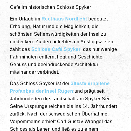
Cafe im historischen Schloss Spyker
Ein Urlaub im
Reethaus Nordlicht
bedeutet
Erholung, Natur und die Möglichkeit, die
schönsten Sehenswürdigkeiten der Insel zu
entdecken. Zu den beliebtesten Ausflugszielen
zählt das
Schloss Café Spyker
, das nur wenige
Fahrminuten entfernt liegt und Geschichte,
Genuss und beeindruckende Architektur
miteinander verbindet.
Das Schloss Spyker ist der
älteste erhaltene
Profanbau der Insel Rügen
und prägt seit
Jahrhunderten die Landschaft am Spyker See.
Seine Ursprünge reichen bis ins 14. Jahrhundert
zurück. Nach der schwedischen Übernahme
Vorpommerns erhielt Carl Gustav Wrangel das
Schloss als Lehen und ließ es zu einem