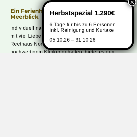
Ein Ferienhaus mit Wellness und
Meerblick
6 Tage für bis zu 6 Personen
Individuell nach unseren Wünschen erbaut und
inkl. Reinigung und Kurtaxe
mit viel Liebe zum Detail eingerichtet – das ist das
05.10.26 – 31.10.26
Reethaus Nordlicht. Reetgedeckt und in
hochwertigem Klinker gehalten, bietet es den
perfekten Rahmen für einen ganz besonderen
Aufenthalt.
Freuen Sie sich auf entspannte Saunagänge mit
Meerblick, ruhige Abende am Kamin und
ausgedehnte Strandspaziergänge bei traumhaften
Sonnenuntergängen. Das ist Rügen pur.
Wir freuen uns auf Sie:
Markus und Sarah Fotsch