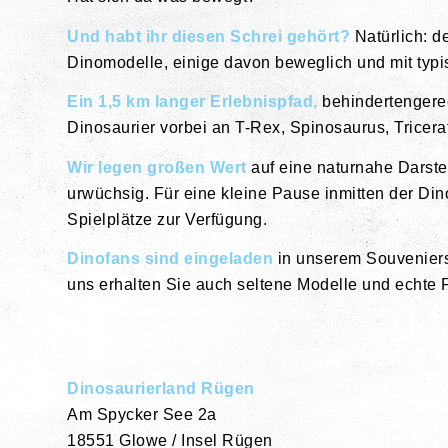
Und habt ihr diesen Schrei gehört?
Natürlich: d
Dinomodelle, einige davon beweglich und mit typi
Ein 1,5 km langer Erlebnispfad,
behindertengerec
Dinosaurier vorbei an T-Rex, Spinosaurus, Tricer
Wir legen großen Wert
auf eine naturnahe Darste
urwüchsig. Für eine kleine Pause inmitten der Di
Spielplätze zur Verfügung.
Dinofans sind eingeladen
in unserem Souveniers
uns erhalten Sie auch seltene Modelle und echte F
Dinosaurierland Rügen
Am Spycker See 2a
18551 Glowe / Insel Rügen